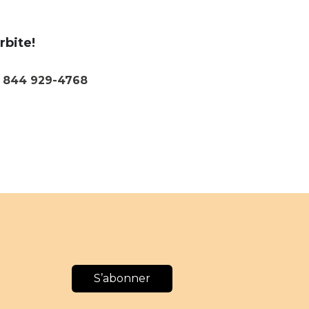
rbite!
u
844 929-4768
S’abonner