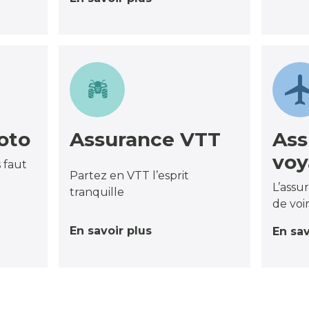
oto
Assurance VTT
Ass
vo
 faut
Partez en VTT l’esprit
L’assu
tranquille
de voi
En savoir plus
En sav