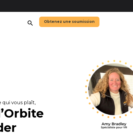
Obtenez une soumission
search
 qui vous plaît,
d’Orbite
der