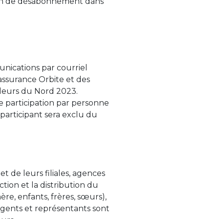
ion de désabonnement dans
nications par courriel
assurance Orbite et des
lleurs du Nord
202
3
.
de participation par personne
 participant sera exclu du
t de leurs filiales, agences
tion et la distribution du
re, enfants, frères, sœurs),
 agents et représentants sont