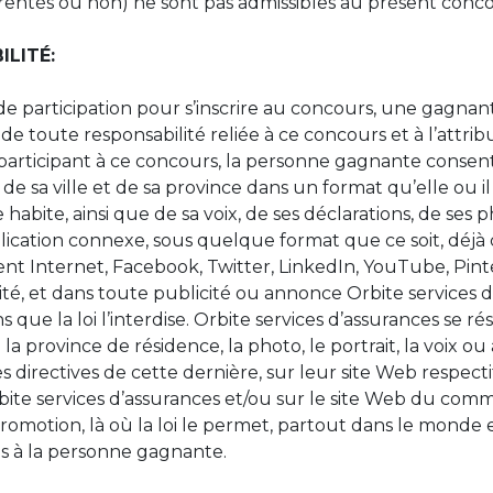
parentés ou non) ne sont pas admissibles au présent con
ILITÉ:
e participation pour s’inscrire au concours, une gagna
de toute responsabilité reliée à ce concours et à l’attrib
participant à ce concours, la personne gagnante consent à 
e sa ville et de sa province dans un format qu’elle ou 
e habite, ainsi que de sa voix, de ses déclarations, de ses
lication connexe, sous quelque format que ce soit, déjà 
nt Internet, Facebook, Twitter, LinkedIn, YouTube, Pin
é, et dans toute publicité ou annonce Orbite services d
 que la loi l’interdise. Orbite services d’assurances se rés
u la province de résidence, la photo, le portrait, la voix o
 directives de cette dernière, sur leur site Web respectif
bite services d’assurances et/ou sur le site Web du com
promotion, là où la loi le permet, partout dans le monde 
s à la personne gagnante.