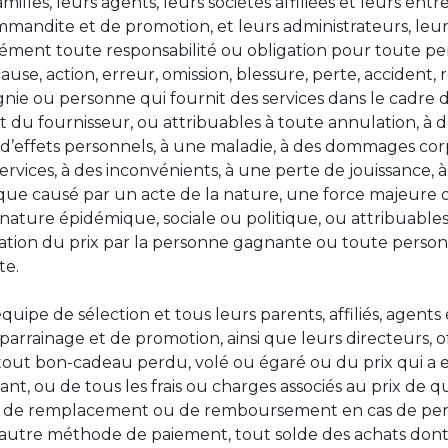
lles, leurs agents, leurs sociétés affiliées et leurs ent
mandite et de promotion, et leurs administrateurs, leurs
ément toute responsabilité ou obligation pour toute pe
cause, action, erreur, omission, blessure, perte, accident
ie ou personne qui fournit des services dans le cadre du
 du fournisseur, ou attribuables à toute annulation, à 
 d’effets personnels, à une maladie, à des dommages corp
services, à des inconvénients, à une perte de jouissance,
que causé par un acte de la nature, une force majeure o
 nature épidémique, sociale ou politique, ou attribuabl
isation du prix par la personne gagnante ou toute perso
te.
quipe de sélection et tous leurs parents, affiliés, agent
parrainage et de promotion, ainsi que leurs directeurs, o
tout bon-cadeau perdu, volé ou égaré ou du prix qui a e
ant, ou de tous les frais ou charges associés au prix de 
jet de remplacement ou de remboursement en cas de perte
 autre méthode de paiement, tout solde des achats dont