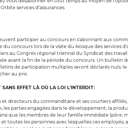
vez vous désabonner en tout temps au moyen de l’opt
 Orbite services d’assurances.
euvent participer au concours en s'abonnant aux commu
du concours lors de la visite du kiosque des services d'
tiers au
Congrès régional triennal du Syndicat des travai
ctuée avant la fin de la période du concours. Un bulletin 
tins de participation multiples seront déclarés nuls; le
ucher au prix.
SANS EFFET LÀ OÙ LA LOI L’INTERDIT:
t directeurs du commanditaire et ses courtiers affiliés, e
, les parties engagées dans le développement, la produc
ainsi que les membres de leur famille immédiate (père, mè
it et toutes les personnes avec lesquelles ces employés,