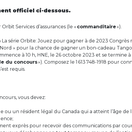
ment officiel ci-dessous.
 Orbit Services d’assurances (le «
commanditaire
»).
« La série Orbite: Jouez pour gagner à de 2023 Congrès r
u Nord » pour la chance de gagner un bon-cadeau Tango 
ommence à 10 h, HNE,
le
26
octo
bre
2023 et se termine à 
de du concours
»). Composez le 1 613 748-1918 pour con
est requis.
oncours, vous devez:
e ou un résident légal du Canada qui a atteint l’âge de l
idence;
nt exprès pour recevoir des communications par courri