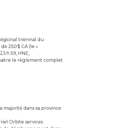
égional triennal du
de 250 $ CA (le «
23 h 59, HNE,
naitre le règlement complet
a majorité dans sa province
el Orbite services