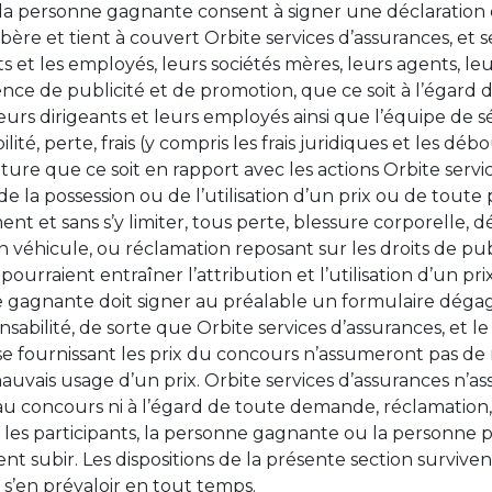
 la personne gagnante consent à signer une déclaration
re et tient à couvert Orbite services d’assurances, et ses 
s et les employés, leurs sociétés mères, leurs agents, leur
ce de publicité et de promotion, que ce soit à l’égard d
leurs dirigeants et leurs employés ainsi que l’équipe de 
té, perte, frais (y compris les frais juridiques et les d
re que ce soit en rapport avec les actions Orbite servi
e la possession ou de l’utilisation d’un prix ou de toute
t et sans s’y limiter, tous perte, blessure corporelle, déc
éhicule, ou réclamation reposant sur les droits de publ
ue pourraient entraîner l’attribution et l’utilisation d’un 
e gagnante doit signer au préalable un formulaire dégag
sabilité, de sorte que Orbite services d’assurances, et 
e fournissant les prix du concours n’assumeront pas de
mauvais usage d’un prix. Orbite services d’assurances n’
n au concours ni à l’égard de toute demande, réclamation,
s participants, la personne gagnante ou la personne pa
 subir. Les dispositions de la présente section survivent
s’en prévaloir en tout temps.