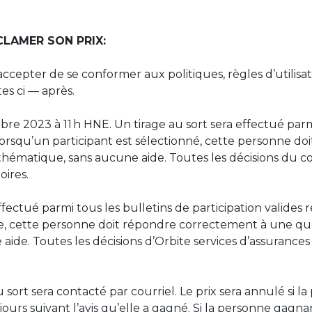
LAMER SON PRIX:
cepter de se conformer aux politiques, règles d’utilisati
tes ci — après.
o
bre
2023 à 11 h HNE. Un tirage au sort sera effectué parm
 Lorsqu’un participant est sélectionné, cette personne d
hématique, sans aucune aide. Toutes les décisions du c
toires.
effectué parmi tous les bulletins de participation valide
ée, cette personne doit répondre correctement à une q
de. Toutes les décisions d’Orbite services d’assurances et
u sort sera contacté par courriel. Le prix sera annulé si
 jours suivant l’avis qu’elle a gagné. Si la personne gag