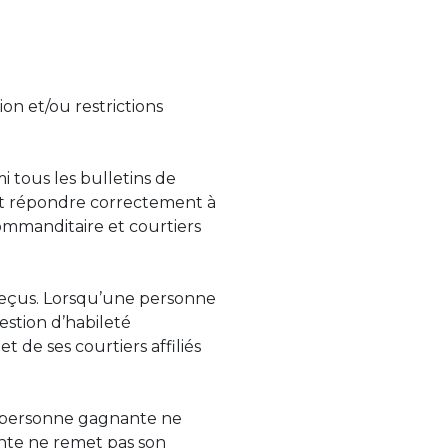
on et/ou restrictions
i tous les bulletins de
oit répondre correctement à
ommanditaire et courtiers
s reçus. Lorsqu’une personne
uestion
d’habileté
 de ses courtiers affiliés
 la personne gagnante ne
nante ne remet pas son