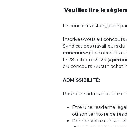
Veuillez lire le règle
Le concours est organisé par
Inscrivez-vous au concours 
Syndicat des travailleurs d
concours
»). Le concours c
le
28
octo
bre
2023
(«
pério
du concours. Aucun achat n’
ADMISSIBILITÉ:
Pour être admissible à ce c
Être une résidente légal
ou son territoire de rés
Donner votre consenteme