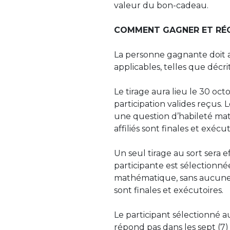
valeur du bon-cadeau.
COMMENT GAGNER ET RÉC
La personne gagnante doit ac
applicables, telles que décri
Le tirage aura lieu le
30
oct
participation valides reçus.
une question d’habileté mat
affiliés sont finales et exécu
Un seul tirage au sort sera 
participante est sélectionn
mathématique, sans aucune ai
sont finales et exécutoires.
Le participant sélectionné a
répond pas dans les sept (7)