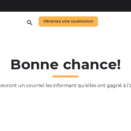
Obtenez une soumission
search
Bonne chance!
vront un courriel les informant qu’elles ont gagné à l’