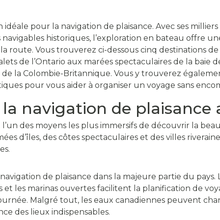
idéale pour la navigation de plaisance. Avec ses milliers
s navigables historiques, l’exploration en bateau offre 
a route. Vous trouverez ci-dessous cinq destinations de c
ets de l’Ontario aux marées spectaculaires de la baie d
lé de la Colombie-Britannique. Vous y trouverez également
atiques pour vous aider à organiser un voyage sans encom
 la navigation de plaisanc
t l’un des moyens les plus immersifs de découvrir la be
ées d’îles, des côtes spectaculaires et des villes riverain
es.
a navigation de plaisance dans la majeure partie du pays.
t les marinas ouvertes facilitent la planification de vo
journée. Malgré tout, les eaux canadiennes peuvent cha
nce des lieux indispensables.