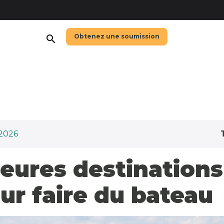
Obtenez une soumission
search
2026
leures destinations
r faire du bateau