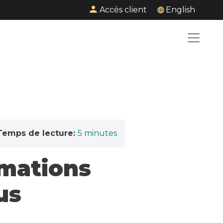
Accès client
English
Temps de lecture:
5
minutes
amations
us