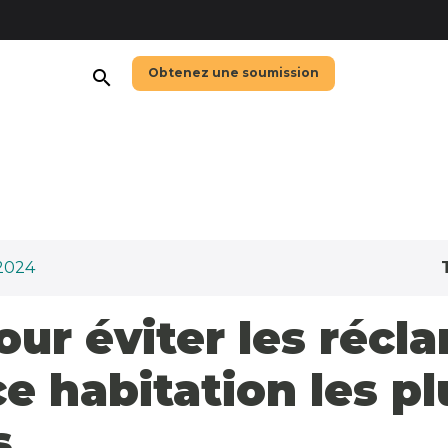
Obtenez une soumission
search
2024
our éviter les récl
e habitation les pl
s