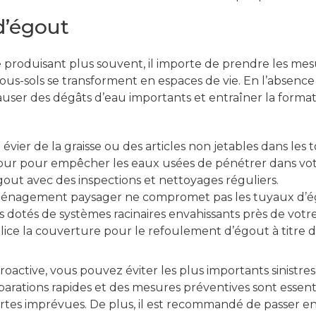
d’égout
 produisant plus souvent, il importe de prendre les mesu
us-sols se transforment en espaces de vie. En l’absence
ser des dégâts d’eau importants et entraîner la formati
évier de la graisse ou des articles non jetables dans les to
etour pour empêcher les eaux usées de pénétrer dans vot
out avec des inspections et nettoyages réguliers.
ménagement paysager ne compromet pas les tuyaux d’é
s dotés de systèmes racinaires envahissants près de votr
olice la couverture pour le refoulement d’égout à titre 
ctive, vous pouvez éviter les plus importants sinistres
éparations rapides et des mesures préventives sont essen
ertes imprévues. De plus, il est recommandé de passer en