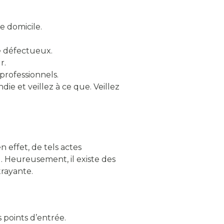
e domicile.
e défectueux.
r.
professionnels.
ie et veillez à ce que. Veillez
 effet, de tels actes
. Heureusement, il existe des
trayante.
 points d’entrée.