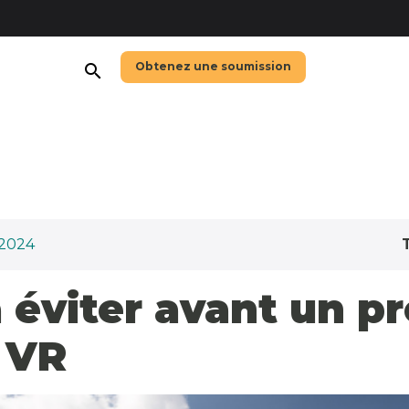
Obtenez une soumission
search
/2024
à éviter avant un p
 VR