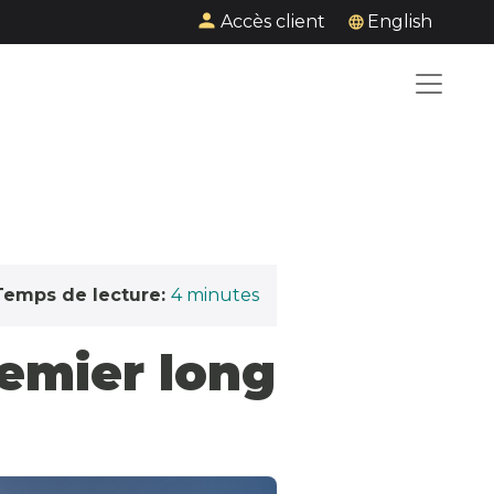
Accès client
English
Temps de lecture:
4
minutes
remier long