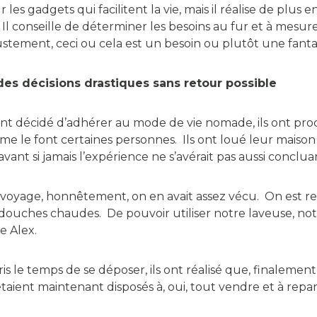
les gadgets qui facilitent la vie, mais il réalise de plus en
 Il conseille de déterminer les besoins au fur et à mes
ustement, ceci ou cela est un besoin ou plutôt une fantai
des décisions drastiques sans retour possible
ont décidé d’adhérer au mode de vie nomade, ils ont pro
e le font certaines personnes. Ils ont loué leur maison 
vant si jamais l’expérience ne s’avérait pas aussi concluan
r voyage, honnêtement, on en avait assez vécu. On est re
ouches chaudes. De pouvoir utiliser notre laveuse, not
e Alex.
is le temps de se déposer, ils ont réalisé que, finalement,
taient maintenant disposés à, oui, tout vendre et à repart